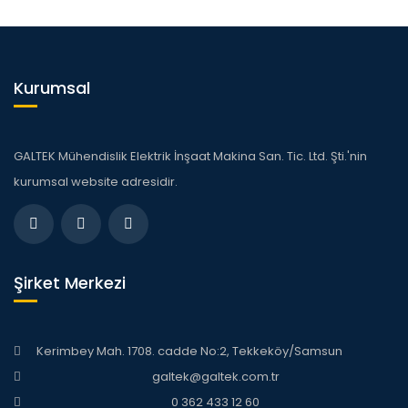
Kurumsal
GALTEK Mühendislik Elektrik İnşaat Makina San. Tic. Ltd. Şti.'nin
kurumsal website adresidir.
Şirket Merkezi
Kerimbey Mah. 1708. cadde No:2, Tekkeköy/Samsun
galtek@galtek.com.tr
0 362 433 12 60