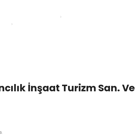
projects.homepage
Tüm Projeler
Mutena Gıda Tarım Hayvancılık İnşaat Turizm San. Ve Tic. Ltd. Şt
ık İnşaat Turizm San. Ve Ti
i.