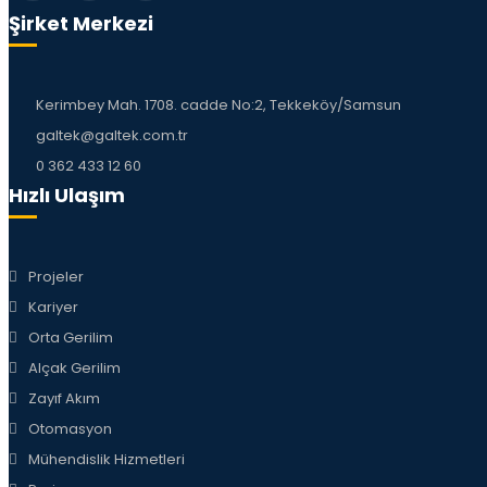
Şirket Merkezi
Kerimbey Mah. 1708. cadde No:2, Tekkeköy/Samsun
galtek@galtek.com.tr
0 362 433 12 60
Hızlı Ulaşım
Projeler
Kariyer
Orta Gerilim
Alçak Gerilim
Zayıf Akım
Otomasyon
Mühendislik Hizmetleri